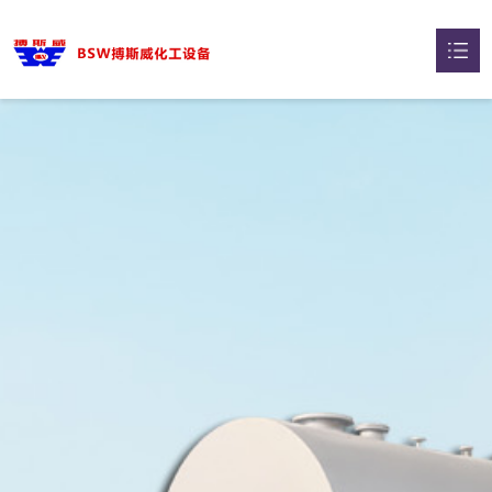
网站首页
关于我们

干燥机系列

蒸发器系列

压力容器

智能选型

典型案例

新闻中心
