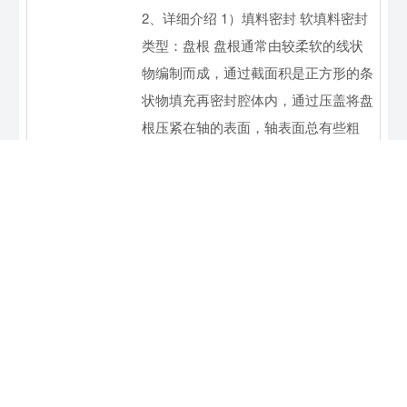
2、详细介绍 1）填料密封 软填料密封
类型：盘根 盘根通常由较柔软的线状
物编制而成，通过截面积是正方形的条
状物填充再密封腔体内，通过压盖将盘
根压紧在轴的表面，轴表面总有些粗
糙，其与盘根只能部分贴合，就形成无
数个迷宫，当带压介质通过轴表面时，
介质被多次节流，凭借这“迷宫效应” 而
达到密
阅读详情
釜式反应器，看这篇就
够了