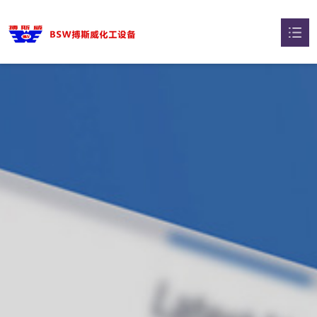
网站首页
关于我们

干燥机系列

蒸发器系列

压力容器

智能选型

典型案例

新闻中心
