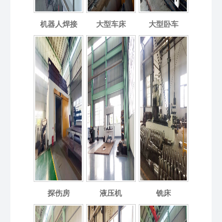
机器人焊接
大型车床
大型卧车
探伤房
液压机
铣床