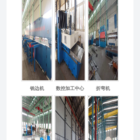
铣边机
数控加工中心
折弯机