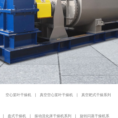
联系我们

服务热线：18952761498
空心桨叶干燥机
|
真空空心桨叶干燥机
|
真空耙式干燥系列
|
盘式干燥机
|
振动流化床干燥机系列
|
旋转闪蒸干燥机系