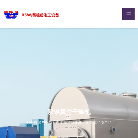
网站首页
关于我们

干燥机系列

蒸发器系列

压力容器

智能选型

双锥真空干燥机
典型案例

融合技术与创新，向变革持续挑战，创造高品质产品
新闻中心
