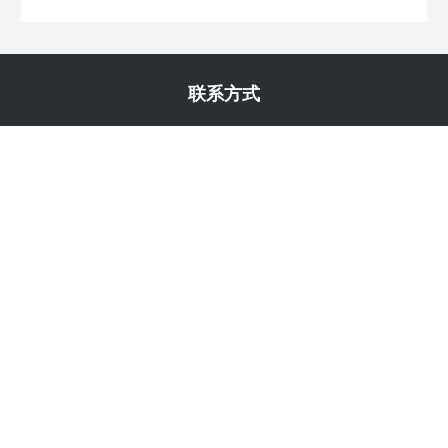
联系方式
手机：18952761498
电话：0514-86274188
邮箱：
jsbsw8@163.com
工厂地址：扬州市江都区仙女镇双沟周墅工业园区
研发中心：江苏省扬州市环球金融城2幢11楼(文昌东路2号)
扫码关注