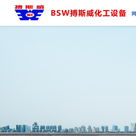
企业简介
空心桨叶干燥机
多效蒸发器
换热器系列
干燥机智能选型
干燥机系列
企业新闻
生产车间
真空耙式干燥系
旋转薄膜蒸发器
储罐系列
常见问题
试验中心
振动流化床干燥
升膜蒸发器
喷雾干燥系列
干燥机配套设备